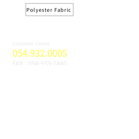
Polyester Fabric
Customer Center
054.932.0005
FAX :
054-933-7440
본사 및 공장: (40031) 경북 성주군 성주읍 성주산업단지로2길
150-16 |
054-932-0005
,
504-933-7435
~8 | FAX:
054-
933-7439
~40
부산 천일공조: (47028) 부산광역시 사상구 낙동대로988번길 52 |
TEL: 051-322-7100 | FAX: 051-322-7269
서울영업소: (13627) 경기도 성남시 분당구 미금일로900번길 32 분당
웹파크 336호 | TEL: 031-753-3142~3 | FAX: 031-753-3149
© SURFLEX.NET ALL RIGHT RESERVED