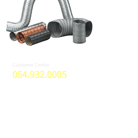
Customer Center
054.932.0005
FAX :
054-933-7440
본사 및 공장: (40031) 경북 성주군 성주읍 성주산업단지로2길
150-16 |
054-932-0005
,
504-933-7435
~8 | FAX:
054-
933-7439
~40
부산 천일공조: (47028) 부산광역시 사상구 낙동대로988번길 52 |
TEL: 051-322-7100 | FAX: 051-322-7269
서울영업소: (13627) 경기도 성남시 분당구 미금일로900번길 32 분당
웹파크 336호 | TEL: 031-753-3142~3 | FAX: 031-753-3149