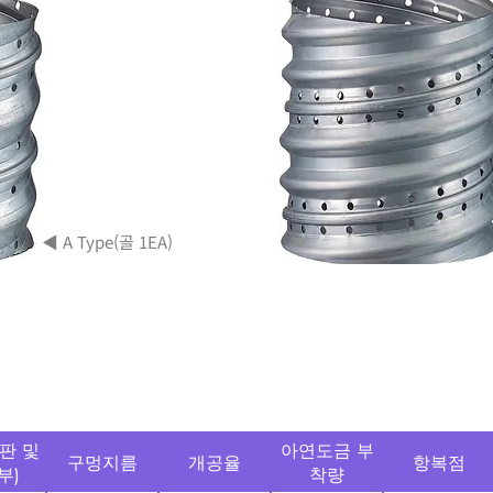
◀ A Type(골 1EA)
통연구원 터널 맹암거 유공관 품질관리 기준
판 및
아연도금 부
구멍지름
개공율
항복점
부)
착량