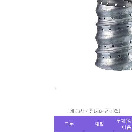
​한국도로공사 도로교
- 제 23차 개정(2024년 10월)
두께(강
구분
재질
이음