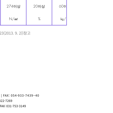
1,
274이상
20이상
60이상
이상무
N/㎟
%
㎏/㎝
-
013. 9. 2)}참고
 FAX: 054-933-7439~40
322-7269
X: 031-753-3149