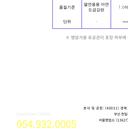
열연용융 아연
품질기준
1.6
도금강판
단위
-
m
※ 맹암거용 유공관이 포장 하부에 위치
본사 및 공장: (40031) 경북 
Customer Center
부산 천일공조
054.932.0005
서울영업소: (13627)