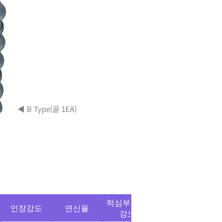
◀ B Type(골 1EA)
럭심부 인장
내경
인장강도
연신율
굽힘시험
강도
형