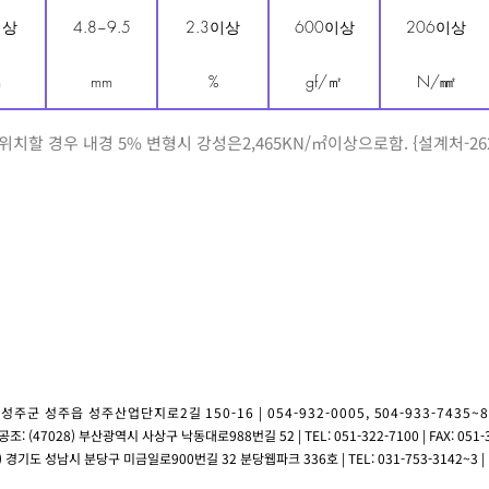
이상
4.8~9.5
2.3이상
600이상
206이상
m
mm
%
gf/㎡
N/㎟
할 경우 내경 5% 변형시 강성은2,465KN/㎡이상으로함. {설계처-2623(2
성주군 성주읍 성주산업단지로2길 150-16 | 054-932-0005, 504-933-7435~8 |
: (47028) 부산광역시 사상구 낙동대로988번길 52 | TEL: 051-322-7100 | FAX: 051-
 경기도 성남시 분당구 미금일로900번길 32 분당웹파크 336호 | TEL: 031-753-3142~3 | FA