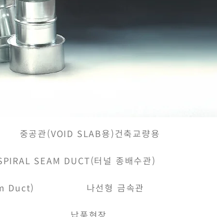
중공관(VOID SLAB용)건축교량용
SPIRAL SEAM DUCT(터널 종배수관)
 Duct)
나선형 금속관
납품현장