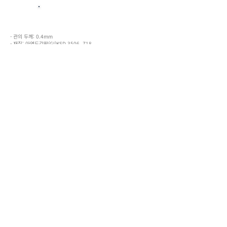
Spiral Duct 제원 및 사양
- 관의 두께: 0.4mm
- 재질: 아연도강판(GI)KSD 3506, Z18
- 규격: Ø200, Ø300, Ø400, Ø450
- 본당길이: 5M(상기사양 이외 제품은 주문생산 가능함)
Customer Center
054.932.0005
FAX :
054-933-7440
본사 및 공장: (40031) 경북 성주군 성주읍 성주산업단지로2길
150-16 |
054-932-0005
,
504-933-7435
~8 | FAX:
054-