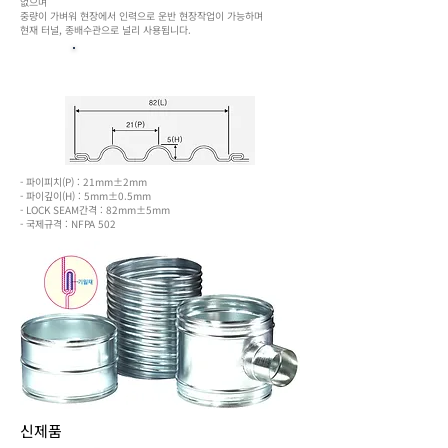
없으며
중량이 가벼워 현장에서 인력으로 운반 현장작업이 가능하며
​현재 터널, 종배수관으로 널리 사용됩니다.
Spiral Seam Duct 단면도
- 파이피치(P) : 21mm±2mm
- 파이깊이(H) : 5mm±0.5mm
- LOCK SEAM간격 : 82mm±5mm
- 국제규격 : NFPA 502
​신제품