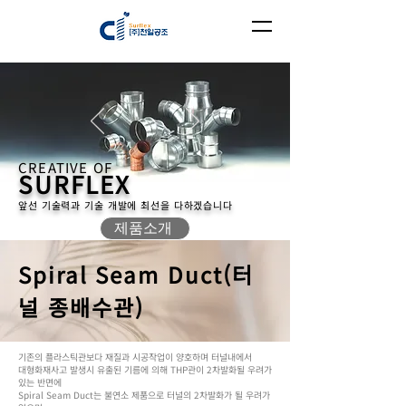
CREATIVE OF
SURFLEX
앞선 기술력과 기술 개발에 최선을 다하겠습니다
제품소개
Spiral Seam Duct(터
널 종배수관)
기존의 플라스틱관보다 재질과 시공작업이 양호하며 터널내에서
대형화재사고 발생시 유출된 기름에 의해 THP관이 2차발화될 우려가
있는 반면에
Spiral Seam Duct는 불연소 제품으로 터널의 2차발화가 될 우려가